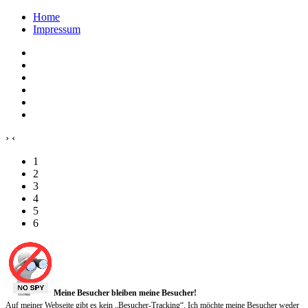
Home
Impressum
›
‹
1
2
3
4
5
6
Meine Besucher bleiben meine Besucher!
Auf meiner Webseite gibt es kein „Besucher-Tracking“. Ich möchte meine Besucher weder